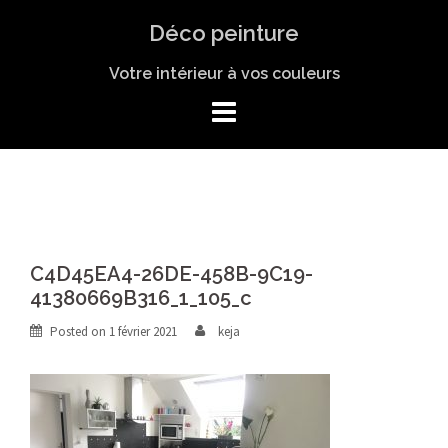
Skip
Déco peinture
to
content
Votre intérieur à vos couleurs
C4D45EA4-26DE-458B-9C19-
41380669B316_1_105_c
Posted on
1 février 2021
keja