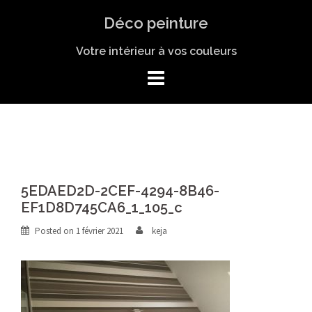
Skip
Déco peinture
to
content
Votre intérieur à vos couleurs
5EDAED2D-2CEF-4294-8B46-
EF1D8D745CA6_1_105_c
Posted on
1 février 2021
keja