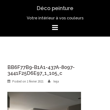
Skip
Déco peinture
to
content
Votre intérieur à vos couleurs
BB6F77B9-B1A1-437A-8097-
3441F25D6E97_1_105_c
Posted on
1 février 2021
keja