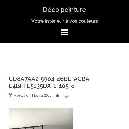
Skip
Déco peinture
to
content
Votre intérieur à vos couleurs
CD8A7AA2-5904-46BE-ACBA-
E4BFFE5135DA_1_105_c
Posted on
1 février 2021
keja